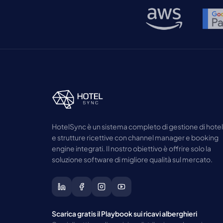
HotelSync è un sistema completo di gestione di hotel
e strutture ricettive con channel manager e booking
engine integrati. Il nostro obiettivo è offrire solo la
soluzione software di migliore qualità sul mercato.
Scarica gratis il Playbook sui ricavi alberghieri