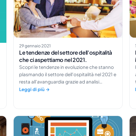
29 gennaio 2021
Le tendenze del settore dell'ospitalità
che ci aspettiamo nel 2021.
Scopri le tendenze in evoluzione che stanno
plasmando il settore dell'ospitalità nel 2021 e
resta all'avanguardia grazie ad analisi
r
approfondite e visione strategica.
Leggi di più →