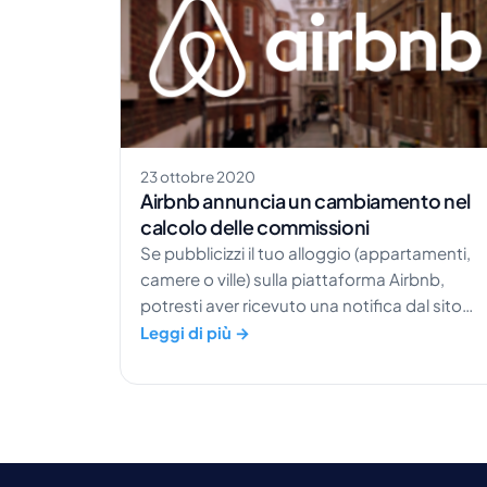
23 ottobre 2020
Airbnb annuncia un cambiamento nel
calcolo delle commissioni
Se pubblicizzi il tuo alloggio (appartamenti,
camere o ville) sulla piattaforma Airbnb,
potresti aver ricevuto una notifica dal sito
riguardo al cambiamento nella struttura dell
Leggi di più →
tariffa di prenotazione. Cosa significa
questo? A partire dal 7.12.2020, Airbnb ha
annunciato una modifica alla tariffa
applicata per i […]