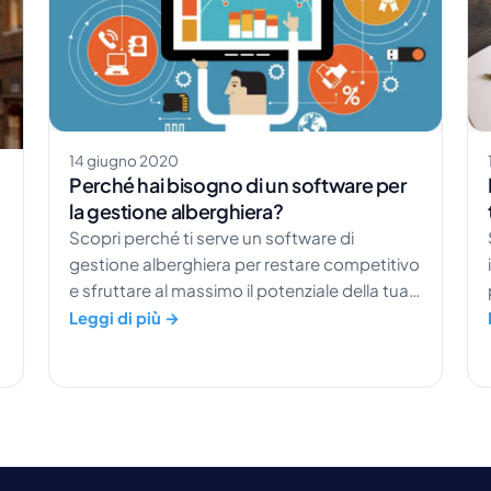
14 giugno 2020
Perché hai bisogno di un software per
la gestione alberghiera?
Scopri perché ti serve un software di
gestione alberghiera per restare competitivo
e sfruttare al massimo il potenziale della tua
attività ricettiva.
Leggi di più →
a