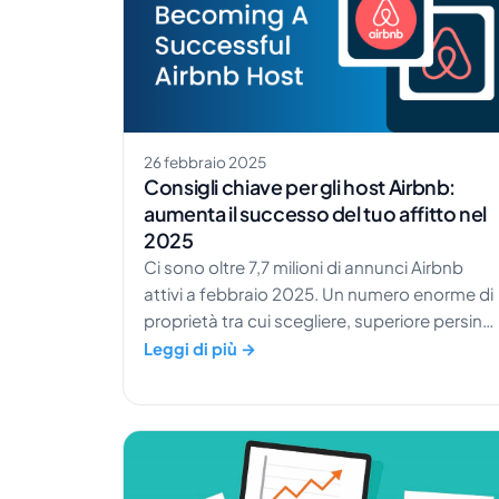
26 febbraio 2025
Consigli chiave per gli host Airbnb:
aumenta il successo del tuo affitto nel
2025
Ci sono oltre 7,7 milioni di annunci Airbnb
attivi a febbraio 2025. Un numero enorme di
proprietà tra cui scegliere, superiore persino
alla popolazione di Hong Kong. Come
Leggi di più →
potrebbe distinguersi il TUO affitto in mezzo
a numeri del genere? Sei nel posto giusto pe
aumentare la visibilità della tua struttura. Co
questa […]