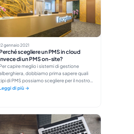
12 gennaio 2021
Perché scegliere un PMS in cloud
invece di un PMS on-site?
Per capire meglio i sistemi di gestione
alberghiera, dobbiamo prima sapere quali
tipi di PMS possiamo scegliere per il nostro
hotel. Da un lato abbiamo il tradizionale PMS
Leggi di più →
on-site, dall'altro il PMS basato su cloud. Un
sistema on-site, o PMS locale, è qualcosa
che deve essere installato in struttura su un
server locale […]