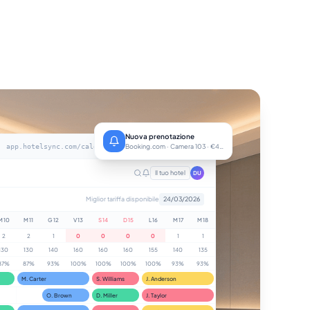
Nuova prenotazione
app.hotelsync.com/calendar
Booking.com · Camera 103 · €420
Il tuo hotel
DU
Miglior tariffa disponibile
24/03/2026
M 10
M 11
G 12
V 13
S 14
D 15
L 16
M 17
M 18
2
2
1
0
0
0
0
1
1
130
130
140
160
160
160
155
140
135
87%
87%
93%
100%
100%
100%
100%
93%
93%
M. Carter
S. Williams
J. Anderson
O. Brown
D. Miller
J. Taylor