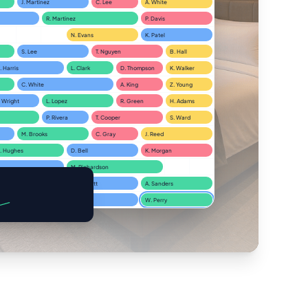
J. Martinez
C. Lee
A. White
R. Martinez
P. Davis
N. Evans
K. Patel
S. Lee
T. Nguyen
B. Hall
. Harris
L. Clark
D. Thompson
K. Walker
C. White
A. King
Z. Young
. Wright
L. Lopez
R. Green
H. Adams
P. Rivera
T. Cooper
S. Ward
M. Brooks
C. Gray
J. Reed
. Hughes
D. Bell
K. Morgan
M. Richardson
R. Price
T. Bennett
A. Sanders
C. Jenkins
W. Perry