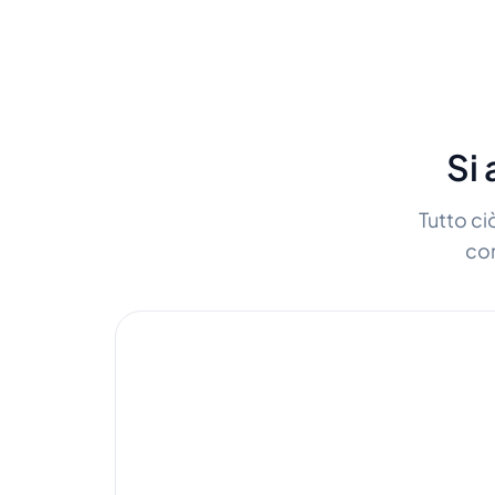
Si 
Tutto ci
con