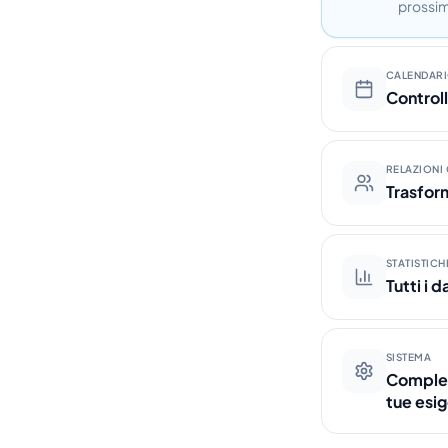
prossimi
CALENDAR
Controll
RELAZIONI 
Trasforma
STATISTICH
Tutti i 
SISTEMA
Complet
tue esi