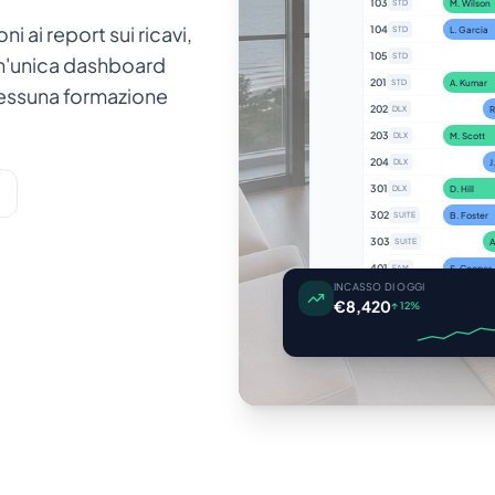
103
M. Wilson
STD
i ai report sui ricavi,
104
L. Garcia
STD
105
STD
un'unica dashboard
201
A. Kumar
STD
Nessuna formazione
202
R
DLX
203
M. Scott
DLX
204
J
DLX
301
D. Hill
DLX
302
B. Foster
SUITE
303
A
SUITE
401
S. Cooper
FAM
INCASSO DI OGGI
402
L. Wood
FAM
€8,420
↑ 12%
501
E. Foster
PENT