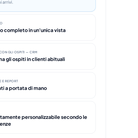
 arrivi.
IO
o completo in un'unica vista
CON GLI OSPITI — CRM
 gli ospiti in clienti abituali
E E REPORT
dati a portata di mano
amente personalizzabile secondo le
genze