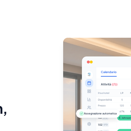
Calendario
Attività
((1))
Il tuo hotel
L 9
Disponibilità
5
n,
Prezzo
120
Occupazione
67%
Assegnazione automatica
101
E. Johnson
STD
102
STD