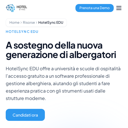
Vai al contenuto principale
Gestione della struttura
Prenota una Demo
Channel Manager
Booking Engine
Home
Risorse
HotelSync EDU
Gestione dei pagamenti
Hub multi-struttura
HOTELSYNC EDU
GuestApp
A sostegno della nuova
App per le Pulizie
generazione di albergatori
Hotel
Ostelli
Condo hotel
HotelSync EDU offre a università e scuole di ospitalità
Case vacanza
l'accesso gratuito a un software professionale di
Property manager
gestione alberghiera, aiutando gli studenti a fare
Chi siamo
esperienza pratica con gli strumenti usati dalle
Integrazioni
strutture moderne.
FAQ
Blog
Candidati ora
Partnership
HotelSync EDU