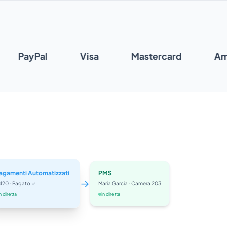
PayPal
Visa
Mastercard
A
agamenti Automatizzati
PMS
→
420 · Pagato ✓
Maria Garcia · Camera 203
n diretta
in diretta