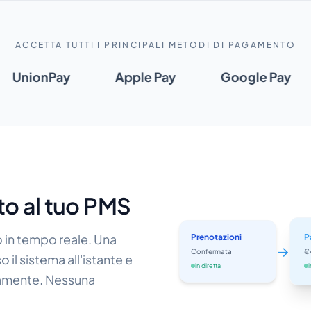
ACCETTA TUTTI I PRINCIPALI METODI DI PAGAMENTO
UnionPay
Apple Pay
Google Pay
to al tuo PMS
in tempo reale. Una
Prenotazioni
P
→
Confermata
€
il sistema all'istante e
in diretta
i
camente. Nessuna