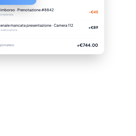
imborso · Prenotazione #8842
-€45
ompletata
enale mancata presentazione · Camera 112
+€89
n elaborazione
+€744.00
giornaliero