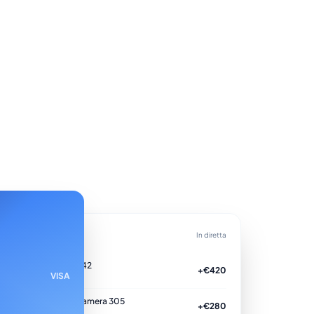
enti di oggi
In diretta
arta virtuale •••• 4242
+€420
VISA
laborato
agamento ospite · Camera 305
+€280
laborato