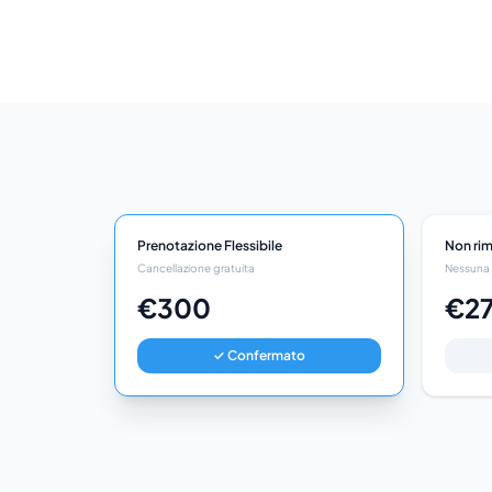
Prenotazione Flessibile
Non rim
Cancellazione gratuita
Nessuna 
€300
€2
✓ Confermato