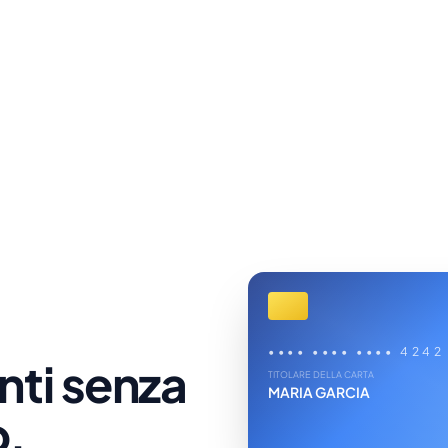
Pagam
•••• •••• •••• 4242
nti senza
TITOLARE DELLA CARTA
C
↓
MARIA GARCIA
E
o.
P
↓
E