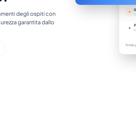
R
↑
amenti degli ospiti con
C
curezza garantita dallo
P
↓
I
Totale 