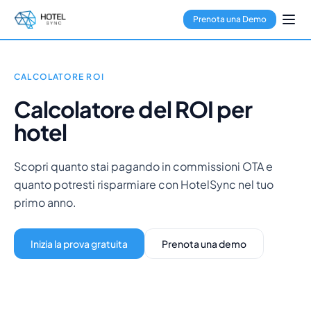
Vai al contenuto principale
Gestione della struttura
Prenota una Demo
Channel Manager
Booking Engine
Gestione dei pagamenti
Hub multi-struttura
CALCOLATORE ROI
GuestApp
Calcolatore del ROI per
App per le Pulizie
hotel
Hotel
Ostelli
Condo hotel
Scopri quanto stai pagando in commissioni OTA e
Case vacanza
quanto potresti risparmiare con HotelSync nel tuo
Property manager
primo anno.
Chi siamo
Integrazioni
Inizia la prova gratuita
Prenota una demo
FAQ
Blog
Partnership
HotelSync EDU