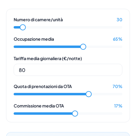
Sicurezza e affidabilità
Storie dei Clienti
Cosa aspettarsi
Numero di camere/unità
30
Change Log
Prezzi
Occupazione media
65
%
Soluzione All-in-One
Calcolatore del ROI per hotel
Prenota una Demo
Tariffa media giornaliera (€/notte)
Lavora con noi
Quota di prenotazioni da OTA
70
%
Commissione media OTA
17
%