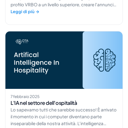
profilo VRBO a un livello superiore, creare l'annuncio
perfetto è la chiave per attirare ospiti e far crescere
Leggi di più →
le prenotazioni. Con un po' di esperienza e gli
strumenti giusti, sarai sulla buona strada per gestire
un affitto vacanze di successo. Scopriamo insieme
[…]
7 febbraio 2025
L'IA nel settore dell'ospitalità
Lo sapevamo tutti che sarebbe successo! È arrivato
il momento in cui i computer diventano parte
inseparabile della nostra attività. L'intelligenza