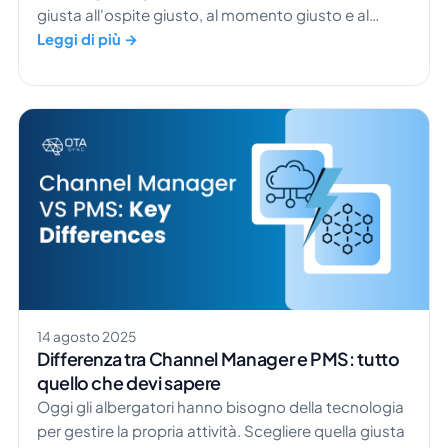
giusta all'ospite giusto, al momento giusto e al
prezzo giusto. Tutto è nato con le compagnie aeree,
Leggi di più →
come American Airlines, per aiutarle a definire prezzi
migliori per i posti a sedere. Oggi gli hotel adottano
una strategia simile per aumentare i propri […]
14 agosto 2025
Differenza tra Channel Manager e PMS: tutto
quello che devi sapere
Oggi gli albergatori hanno bisogno della tecnologia
per gestire la propria attività. Scegliere quella giusta