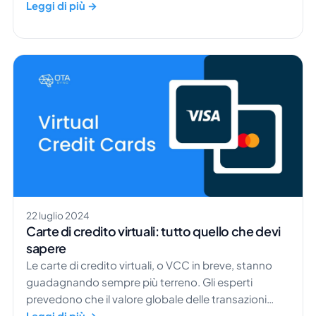
artificiale non è esattamente come i film ce l'hanno
Leggi di più →
fatta immaginare. I robot (l'IA) possono benissimo
essere nostri amici. Sono nostri alleati e uno
strumento prezioso nella vita di tutti i giorni, man
mano che la società progredisce. Chi non vorrebbe
un piccolo aiuto in più […]
22 luglio 2024
Carte di credito virtuali: tutto quello che devi
sapere
Le carte di credito virtuali, o VCC in breve, stanno
guadagnando sempre più terreno. Gli esperti
prevedono che il valore globale delle transazioni
VCC raggiungerà la cifra impressionante di 6.800
Leggi di più →