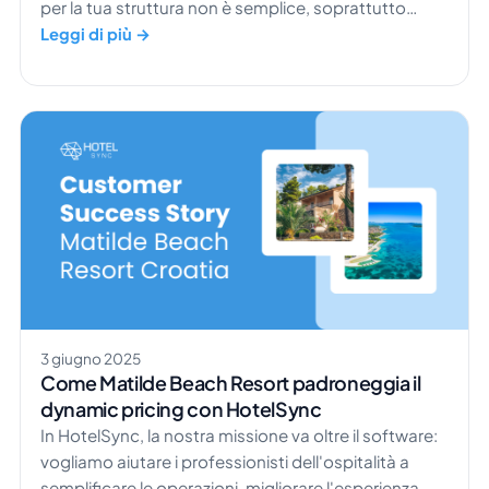
per la tua struttura non è semplice, soprattutto
senza le competenze adeguate. Probabilmente
Leggi di più →
avrai sentito parlare di PMS e Channel Manager. Ma
quali sono le differenze principali tra queste due
soluzioni? La tua struttura ricettiva può funzionare
con una sola delle due? Ti serviranno entrambe, o
anche altro? […]
3 giugno 2025
Come Matilde Beach Resort padroneggia il
dynamic pricing con HotelSync
In HotelSync, la nostra missione va oltre il software:
vogliamo aiutare i professionisti dell'ospitalità a
semplificare le operazioni, migliorare l'esperienza