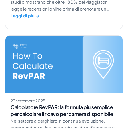
studi dimostrano che oltre l'80% dei viaggiatori
legge le recensioni online prima di prenotare un
hotel. Questo significa che la storia del tuo brand e
Leggi di più →
la tua immagine pubblica possono influenzare
direttamente i tuoi ricavi. Comprendere il potere
delle pubbliche relazioni negli hotel non è più
opzionale. È ciò che distingue le strutture che gli
ospiti ricordano da quelle che scorrono via […]
23 settembre 2025
Calcolatore RevPAR: la formula più semplice
per calcolare il ricavo per camera disponibile
Nel settore alberghiero in continua evoluzione,
comprendere gli indicatori chiave di performance è