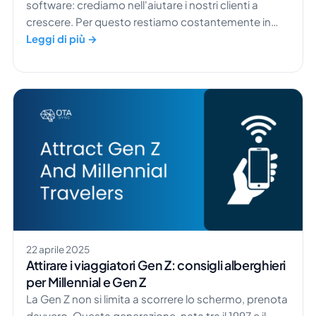
software: crediamo nell'aiutare i nostri clienti a
crescere. Per questo restiamo costantemente in
contatto con i nostri partner del settore ospitalità.
Leggi di più →
Durante la nostra visita a Edificio Palomar
Apartments a Valencia, abbiamo trovato un team
non solo in piena crescita, ma anche capace di
sfruttare gli strumenti di HotelSync per snellire le
operazioni, automatizzare le attività e lasciarsi alle
spalle […]
22 aprile 2025
Attirare i viaggiatori Gen Z: consigli alberghieri
per Millennial e Gen Z
La Gen Z non si limita a scorrere lo schermo, prenota
davvero. Questa generazione, nata tra il 1997 e il