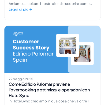
Amiamo ascoltare i nostri clienti e scoprire come
usano i nostri strumenti per gestire meglio le loro
Leggi di più →
strutture, lavorare più velocemente e prendersi cura
degli ospiti con maggiore facilità. Una bellissima
storia di successo arriva dall'Hotel Aquastar
Danube, uno splendido hotel a Kladovo che sta
rapidamente diventando una meta di punta. […]
22 maggio 2025
Come Edificio Palomar previene
l'overbooking e ottimizza le operazioni con
HotelSync
In HotelSync crediamo in qualcosa che va oltre il