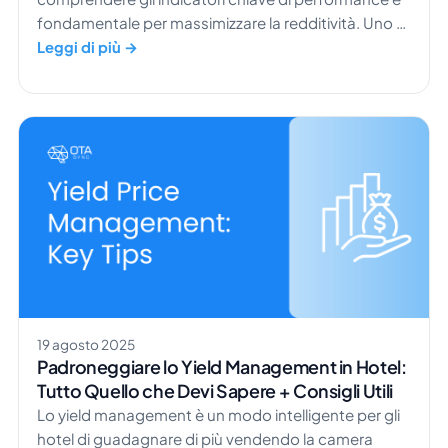
fondamentale per massimizzare la redditività. Uno di
questi è il RevPAR (Revenue per Available Room), che
Leggi di più →
offre informazioni preziose sulla salute finanziaria di
un hotel. Secondo un report di STR, la tariffa media
giornaliera (ADR) degli hotel statunitensi ha
raggiunto 156,67 $ a dicembre 2024, con un
aumento del 3,3% […]
19 agosto 2025
Padroneggiare lo Yield Management in Hotel:
Tutto Quello che Devi Sapere + Consigli Utili
Lo yield management è un modo intelligente per gli
hotel di guadagnare di più vendendo la camera