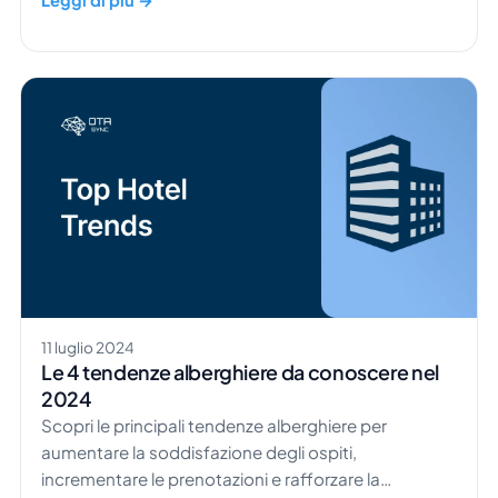
miliardi di dollari entro il 2026. Ma questo porterà
davvero dei vantaggi? Chi sono gli utenti più comuni
di questo metodo di pagamento? E soprattutto,
quali sono gli svantaggi e a cosa bisogna fare
attenzione? […]
11 luglio 2024
Le 4 tendenze alberghiere da conoscere nel
2024
Scopri le principali tendenze alberghiere per
aumentare la soddisfazione degli ospiti,
incrementare le prenotazioni e rafforzare la