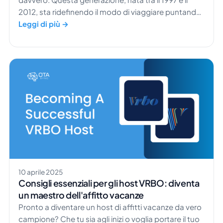
2012, sta ridefinendo il modo di viaggiare puntando
su autenticità, sostenibilità e coinvolgimento
Leggi di più →
digitale. Infatti, l'88% dei consumatori Gen Z segue
almeno un travel influencer su TikTok, a
dimostrazione di quanto si affidino ai social media
per trarre ispirazione sui viaggi. Per catturare
l'attenzione di questi […]
10 aprile 2025
Consigli essenziali per gli host VRBO: diventa
un maestro dell'affitto vacanze
Pronto a diventare un host di affitti vacanze da vero
campione? Che tu sia agli inizi o voglia portare il tuo