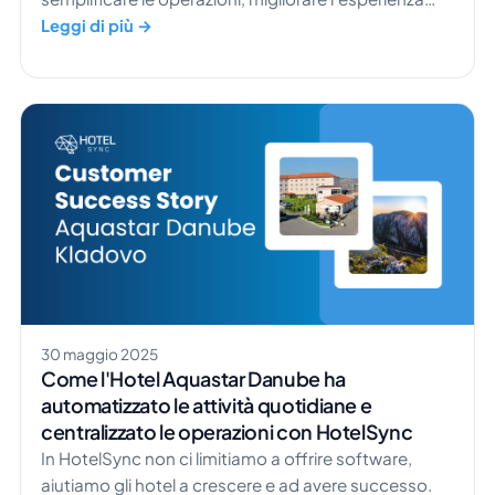
degli ospiti e ottimizzare le performance. Una storia
Leggi di più →
di successo particolarmente ispirante arriva da
Matilde Beach Resort, un resort di appartamenti a
Vodice, in Croazia. Questo resort è diventato un
esempio brillante di come il software di gestione
alberghiera giusto possa semplificare i flussi di
lavoro, aumentare l'occupazione e […]
30 maggio 2025
Come l'Hotel Aquastar Danube ha
automatizzato le attività quotidiane e
centralizzato le operazioni con HotelSync
In HotelSync non ci limitiamo a offrire software,
aiutiamo gli hotel a crescere e ad avere successo.