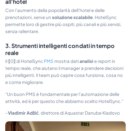
all'hotel
Con l'aumento della popolarità dell'hotel e delle
prenotazioni, serve un
soluzione scalabile
. HotelSync
permette loro di gestire più ospiti, più canali e più servizi,
senza rallentare.
3. Strumenti intelligenti con dati in tempo
reale
Il ⟦0⟧ di HotelSync
PMS
mostra dati
analisi
e report in
tempo reale, che aiutano il manager a prendere decisioni
più intelligenti. Il team può capire cosa funziona, cosa no
e come migliorare.
“Un buon PMS è fondamentale per l'automazione delle
attività, ed è per questo che abbiamo scelto HotelSync.”
–
Vladimir Adžić
, direttore di Aquastar Danube Kladovo