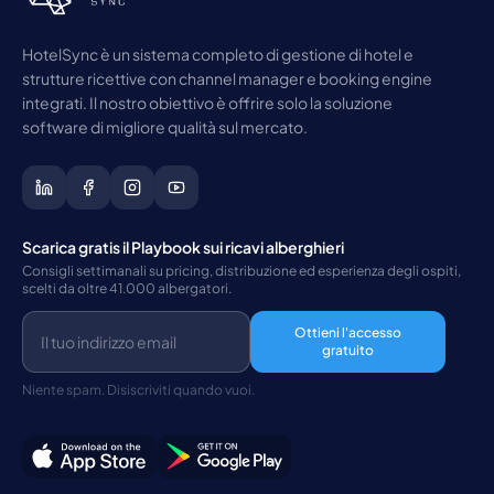
HotelSync è un sistema completo di gestione di hotel e
strutture ricettive con channel manager e booking engine
integrati. Il nostro obiettivo è offrire solo la soluzione
software di migliore qualità sul mercato.
Scarica gratis il Playbook sui ricavi alberghieri
Consigli settimanali su pricing, distribuzione ed esperienza degli ospiti,
scelti da oltre 41.000 albergatori.
Ottieni l'accesso
gratuito
Niente spam. Disiscriviti quando vuoi.