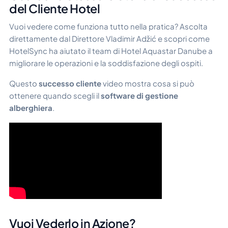
del Cliente Hotel
Vuoi vedere come funziona tutto nella pratica? Ascolta
direttamente dal Direttore Vladimir Adžić e scopri come
HotelSync ha aiutato il team di Hotel Aquastar Danube a
migliorare le operazioni e la soddisfazione degli ospiti.
Questo
successo cliente
video mostra cosa si può
ottenere quando scegli il
software di gestione
alberghiera
.
Vuoi Vederlo in Azione?