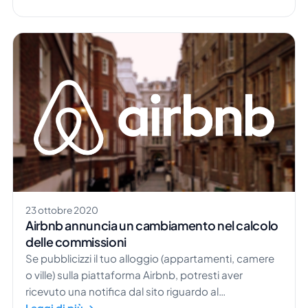
Spagna, dal 18 al 22 gennaio. Quest’anno la fiera
conta 30.000 visitatori e oltre 8.360 partecipanti,
quindi non aspettare, contattaci […]
23 ottobre 2020
Airbnb annuncia un cambiamento nel calcolo
delle commissioni
Se pubblicizzi il tuo alloggio (appartamenti, camere
o ville) sulla piattaforma Airbnb, potresti aver
ricevuto una notifica dal sito riguardo al
cambiamento nella struttura della tariffa di
Leggi di più →