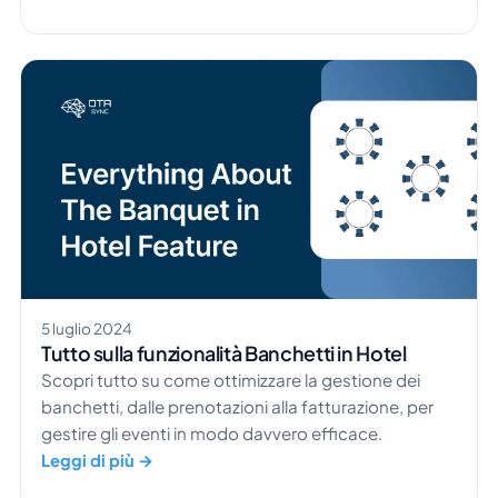
Siamo certi che avrete sentito parlare di sostenibilità
e personalizzazione. E sì, l'intelligenza artificiale è
l'argomento più discusso in questi giorni. Potreste
aver sentito […]
5 luglio 2024
Tutto sulla funzionalità Banchetti in Hotel
Scopri tutto su come ottimizzare la gestione dei
banchetti, dalle prenotazioni alla fatturazione, per
gestire gli eventi in modo davvero efficace.
Leggi di più →