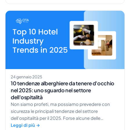
risultarti familiari perché già emerse l'anno scorso.
Se vuoi verificare se avevamo davvero fiuto per le
tendenze che avevamo previsto nel 2024 […]
24 gennaio 2025
10 tendenze alberghiere da tenere d'occhio
nel 2025: uno sguardo nel settore
dell'ospitalità
Non siamo profeti, ma possiamo prevedere con
sicurezza le principali tendenze del settore
dell'ospitalità per il 2025. Forse alcune delle
tendenze di cui parleremo sono già iniziate nel 2024.
Leggi di più →