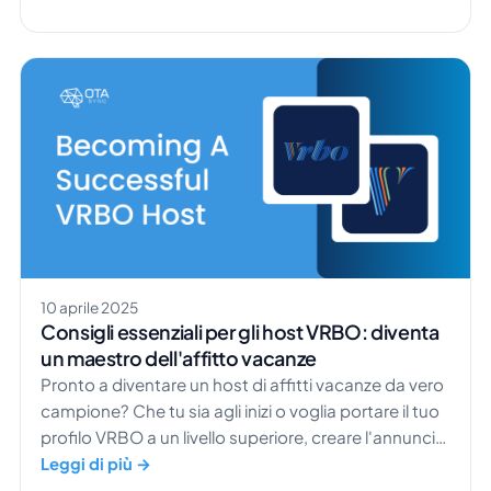
intelligenti, gli hotel hanno oggi più opportunità che
mai di aumentare i ricavi attraverso offerte
personalizzate e proposte al momento giusto.
Sapevi che gli hotel che adottano strategie di
upselling registrano in media un aumento del valore
della prenotazione del 30% o più? ​Dai […]
10 aprile 2025
Consigli essenziali per gli host VRBO: diventa
un maestro dell'affitto vacanze
Pronto a diventare un host di affitti vacanze da vero
campione? Che tu sia agli inizi o voglia portare il tuo
profilo VRBO a un livello superiore, creare l'annuncio
perfetto è la chiave per attirare ospiti e far crescere
Leggi di più →
le prenotazioni. Con un po' di esperienza e gli