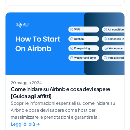
20 maggio 2024
Come iniziare su Airbnb e cosa devi sapere
[Guida agli affitti]
Scopri le informazioni essenziali su come iniziare su
Airbnb e cosa devi sapere come host per
massimizzare le prenotazioni e garantire la
soddisfazione degli ospiti.
Leggi di più →