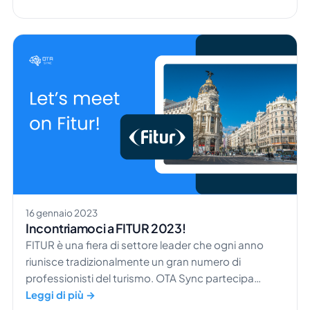
16 gennaio 2023
Incontriamoci a FITUR 2023!
FITUR è una fiera di settore leader che ogni anno
riunisce tradizionalmente un gran numero di
professionisti del turismo. OTA Sync partecipa
anche quest’anno a FITUR 2023 a Madrid, in
Leggi di più →