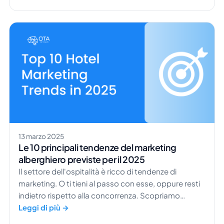
strumenti giusti, sarai sulla buona strada per gestire
un affitto vacanze di successo. Scopriamo insieme
[…]
13 marzo 2025
Le 10 principali tendenze del marketing
alberghiero previste per il 2025
Il settore dell'ospitalità è ricco di tendenze di
marketing. O ti tieni al passo con esse, oppure resti
indietro rispetto alla concorrenza. Scopriamo
insieme alcune delle tendenze di marketing che ci
Leggi di più →
aspettiamo di vedere nel 2025. Alcune potrebbero