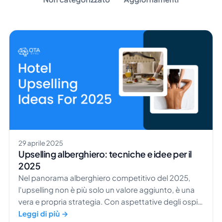
29 aprile 2025
Upselling alberghiero: tecniche e idee per il
2025
Nel panorama alberghiero competitivo del 2025,
l'upselling non è più solo un valore aggiunto, è una
vera e propria strategia. Con aspettative degli ospiti
sempre più elevate e tecnologie sempre più
Leggi di più →