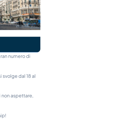
 gran numero di
i svolge dal
18 al
i non aspettare,
hip!