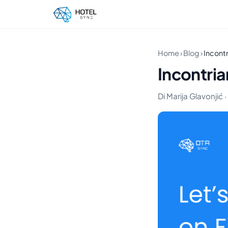
Home
›
Blog
›
Incont
Incontri
Di Marija Glavonjić ·