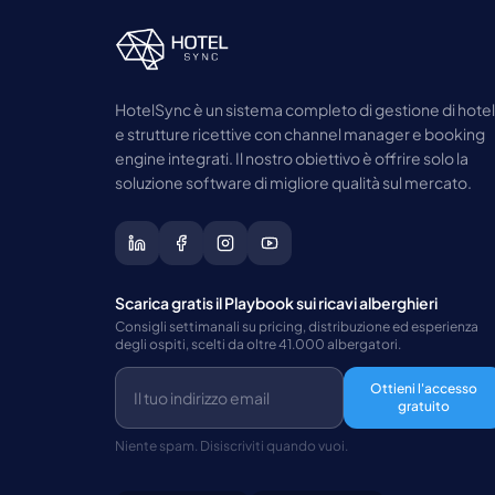
HotelSync è un sistema completo di gestione di hotel
e strutture ricettive con channel manager e booking
engine integrati. Il nostro obiettivo è offrire solo la
soluzione software di migliore qualità sul mercato.
Scarica gratis il Playbook sui ricavi alberghieri
Consigli settimanali su pricing, distribuzione ed esperienza
degli ospiti, scelti da oltre 41.000 albergatori.
Ottieni l'accesso
gratuito
Niente spam. Disiscriviti quando vuoi.