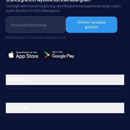
Consigli settimanali su pricing, distribuzione ed esperienza degli ospiti,
scelti da oltre 41.000 albergatori.
Ottieni l'accesso
gratuito
Niente spam. Disiscriviti quando vuoi.
PRODOTTI
Gestione della struttura
Channel Manager
SOLUZIONI
Booking Engine
Hotel
Gestione dei pagamenti
Ostelli