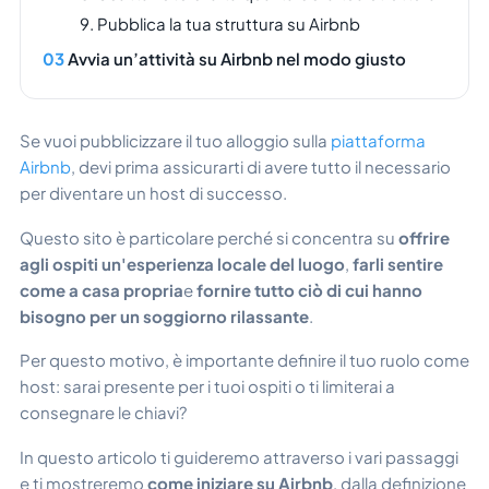
9. Pubblica la tua struttura su Airbnb
Avvia un’attività su Airbnb nel modo giusto
Se vuoi pubblicizzare il tuo alloggio sulla
piattaforma
Airbnb
, devi prima assicurarti di avere tutto il necessario
per diventare un host di successo.
Questo sito è particolare perché si concentra su
offrire
agli ospiti un'esperienza locale del luogo
,
farli sentire
come a casa propria
e
fornire tutto ciò di cui hanno
bisogno per un soggiorno rilassante
.
Per questo motivo, è importante definire il tuo ruolo come
host:
sarai presente per i tuoi ospiti o ti limiterai a
consegnare le chiavi?
In questo articolo ti guideremo attraverso i vari passaggi
e ti mostreremo
come iniziare su Airbnb
, dalla definizione