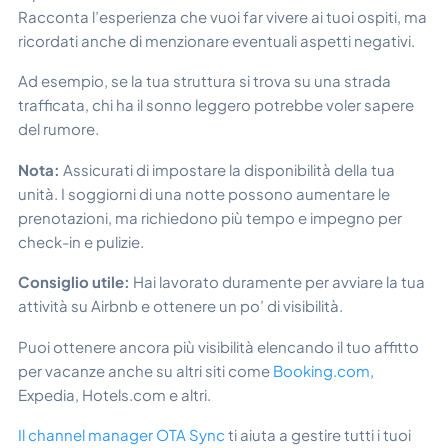
Racconta l’esperienza che vuoi far vivere ai tuoi ospiti, ma
ricordati anche di menzionare eventuali aspetti negativi.
Ad esempio, se la tua struttura si trova su una strada
trafficata, chi ha il sonno leggero potrebbe voler sapere
del rumore.
Nota:
Assicurati di impostare la disponibilità della tua
unità. I soggiorni di una notte possono aumentare le
prenotazioni, ma richiedono più tempo e impegno per
check-in e pulizie.
Consiglio utile:
Hai lavorato duramente per avviare la tua
attività su Airbnb e ottenere un po’ di visibilità.
Puoi ottenere ancora più visibilità elencando il tuo affitto
per vacanze anche su altri siti come
Booking.com
,
Expedia, Hotels.com e altri.
Il channel manager OTA Sync
ti aiuta a gestire tutti i tuoi