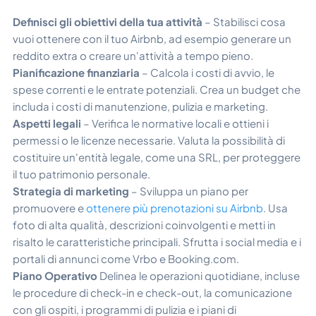
Definisci gli obiettivi della tua attività
– Stabilisci cosa
vuoi ottenere con il tuo Airbnb, ad esempio generare un
reddito extra o creare un'attività a tempo pieno.
Pianificazione finanziaria
– Calcola i costi di avvio, le
spese correnti e le entrate potenziali. Crea un budget che
includa i costi di manutenzione, pulizia e marketing.
Aspetti legali
– Verifica le normative locali e ottieni i
permessi o le licenze necessarie. Valuta la possibilità di
costituire un'entità legale, come una SRL, per proteggere
il tuo patrimonio personale.
Strategia di marketing
– Sviluppa un piano per
promuovere e
ottenere più prenotazioni su Airbnb
. Usa
foto di alta qualità, descrizioni coinvolgenti e metti in
risalto le caratteristiche principali. Sfrutta i social media e i
portali di annunci come Vrbo e Booking.com.
Piano Operativo
Delinea le operazioni quotidiane, incluse
le procedure di check-in e check-out, la comunicazione
con gli ospiti, i programmi di pulizia e i piani di