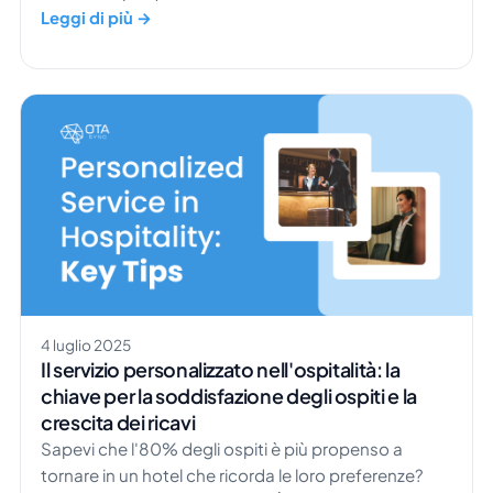
scomodo, una volta arrivato in struttura?
Leggi di più →
Scommettiamo non benissimo, e questo dipende
sicuramente dal fatto che avessero o meno un
sistema di gestione alberghiera. Lo sapevi che il 61%
dei consumatori è […]
4 luglio 2025
Il servizio personalizzato nell'ospitalità: la
chiave per la soddisfazione degli ospiti e la
crescita dei ricavi
Sapevi che l'80% degli ospiti è più propenso a
tornare in un hotel che ricorda le loro preferenze?