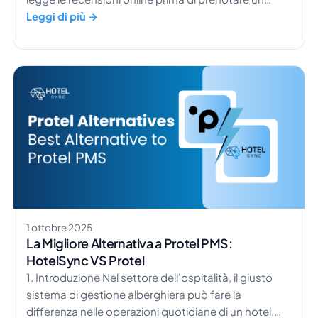
hotel. Questo significa che la storia del tuo brand e
Leggi di più →
la tua immagine pubblica possono influenzare
direttamente i tuoi ricavi. Comprendere il potere
delle pubbliche relazioni negli hotel non è più
opzionale. È ciò che distingue le strutture che gli
ospiti ricordano da quelle che scorrono via […]
1 ottobre 2025
La Migliore Alternativa a Protel PMS:
HotelSync VS Protel
1. Introduzione Nel settore dell'ospitalità, il giusto
sistema di gestione alberghiera può fare la
differenza nelle operazioni quotidiane di un hotel.