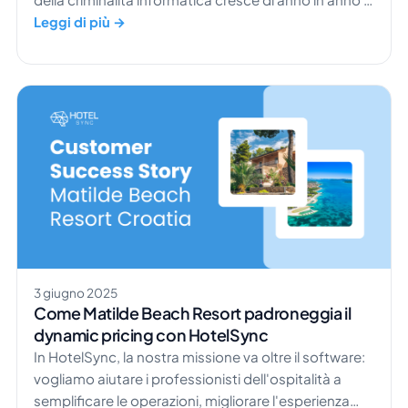
il suo impatto si fa sentire in gran parte dei settori,
Leggi di più →
compreso quello alberghiero. Gli hotel raccolgono e
conservano enormi quantità di informazioni sensibili
sugli ospiti, dai nomi ai recapiti fino ai dati delle carte
di pagamento. […]
3 giugno 2025
Come Matilde Beach Resort padroneggia il
dynamic pricing con HotelSync
In HotelSync, la nostra missione va oltre il software:
vogliamo aiutare i professionisti dell'ospitalità a
semplificare le operazioni, migliorare l'esperienza