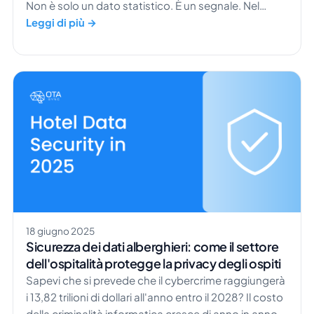
Non è solo un dato statistico. È un segnale. Nel
settore dell'ospitalità, la differenza tra un visitatore
Leggi di più →
occasionale e un ospite fedele si riduce spesso a
una cosa sola: il servizio personalizzato
nell'ospitalità. I viaggiatori moderni desiderano
molto più di […]
18 giugno 2025
Sicurezza dei dati alberghieri: come il settore
dell'ospitalità protegge la privacy degli ospiti
Sapevi che si prevede che il cybercrime raggiungerà
i 13,82 trilioni di dollari all'anno entro il 2028? Il costo
della criminalità informatica cresce di anno in anno e