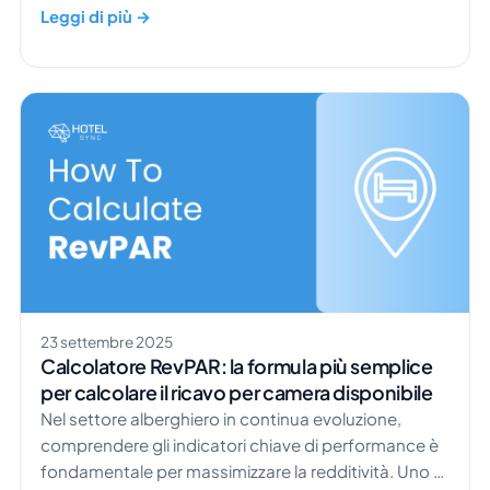
Per anni, Protel PMS è stata una scelta ben nota per
Leggi di più →
gestire prenotazioni, dati degli ospiti e attività di
booking. Molti hotel di grandi dimensioni si sono
affidati a questo sistema per garantire un
funzionamento fluido. Ma i tempi stanno
cambiando. Gli ospiti si aspettano un servizio più
rapido, e […]
23 settembre 2025
Calcolatore RevPAR: la formula più semplice
per calcolare il ricavo per camera disponibile
Nel settore alberghiero in continua evoluzione,
comprendere gli indicatori chiave di performance è
fondamentale per massimizzare la redditività. Uno di