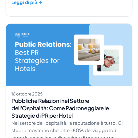
struttura da ogni soggiorno. L'adr di un hotel non
Leggi di più →
funziona in isolamento; si collega strettamente ad
altre metriche chiave come il tasso di occupazione e
il RevPAR, aiutando i revenue manager a
comprendere il quadro completo dietro il ricavo per
camera disponibile. […]
16 ottobre 2025
Pubbliche Relazioni nel Settore
dell'Ospitalità: Come Padroneggiare le
Strategie di PR per Hotel
Nel settore dell'ospitalità, la reputazione è tutto. Gli
studi dimostrano che oltre l'80% dei viaggiatori
legge le recensioni online prima di prenotare un