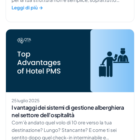
senza le competenze adeguate. Probabilmente
Leggi di più →
avrai sentito parlare di PMS e Channel Manager. Ma
quali sono le differenze principali tra queste due
soluzioni? La tua struttura ricettiva può funzionare
con una sola delle due? Ti serviranno entrambe, o
anche altro? […]
25 luglio 2025
I vantaggi dei sistemi di gestione alberghiera
nel settore dell'ospitalità
Com'è andato quel volo di 10 ore verso la tua
destinazione? Lungo? Stancante? E come ti sei
sentito dopo quel check-in interminabile e