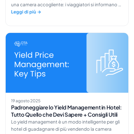
una camera accogliente: i viaggiatori si informano a
lungo prima ancora di pensare a prenotare. Uno
Leggi di più →
studio ha rilevato che i consumatori visitano in
media 277 pagine web diverse prima di finalizzare un
viaggio. È proprio qui che entra in gioco il content
marketing alberghiero. Creando contenuti […]
19 agosto 2025
Padroneggiare lo Yield Management in Hotel:
Tutto Quello che Devi Sapere + Consigli Utili
Lo yield management è un modo intelligente per gli
hotel di guadagnare di più vendendo la camera