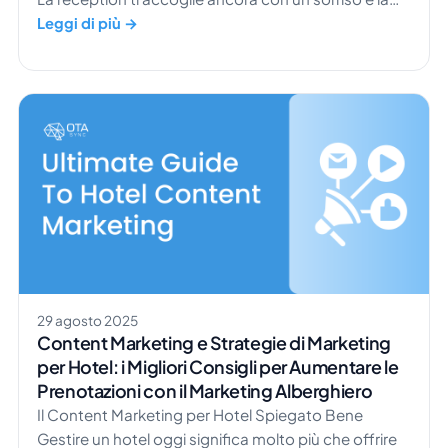
hall conserva quel fascino speciale che solo le
Leggi di più →
strutture più piccole sanno offrire. Ma dietro le
quinte molto è cambiato. Secondo Hospitality
Technology, […]
29 agosto 2025
Content Marketing e Strategie di Marketing
per Hotel: i Migliori Consigli per Aumentare le
Prenotazioni con il Marketing Alberghiero
Il Content Marketing per Hotel Spiegato Bene
Gestire un hotel oggi significa molto più che offrire