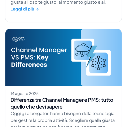
giusta all'ospite giusto, al momento giusto e al
prezzo giusto. Tutto è nato con le compagnie aeree,
Leggi di più →
come American Airlines, per aiutarle a definire prezzi
migliori per i posti a sedere. Oggi gli hotel adottano
una strategia simile per aumentare i propri […]
14 agosto 2025
Differenza tra Channel Manager e PMS: tutto
quello che devi sapere
Oggi gli albergatori hanno bisogno della tecnologia
per gestire la propria attività. Scegliere quella giusta
per la tua struttura non è semplice, soprattutto