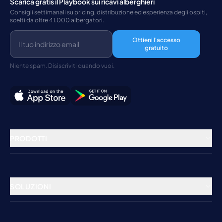
Scarica gratis il Playbook sui ricavi alberghieri
Consigli settimanali su pricing, distribuzione ed esperienza degli ospiti,
scelti da oltre 41.000 albergatori.
Ottieni l'accesso
gratuito
Niente spam. Disiscriviti quando vuoi.
PRODOTTI
Gestione della struttura
Channel Manager
SOLUZIONI
Booking Engine
Hotel
Gestione dei pagamenti
Ostelli