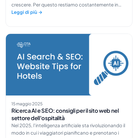
crescere. Per questo restiamo costantemente in
contatto con i nostri partner del settore ospitalità.
Leggi di più →
Durante la nostra visita a Edificio Palomar
Apartments a Valencia, abbiamo trovato un team
non solo in piena crescita, ma anche capace di
sfruttare gli strumenti di HotelSync per snellire le
operazioni, automatizzare le attività e lasciarsi alle
spalle […]
15 maggio 2025
Ricerca AI e SEO: consigli per il sito web nel
settore dell'ospitalità
​Nel 2025, l'intelligenza artificiale sta rivoluzionando il
modo in cui i viaggiatori pianificano e prenotano i