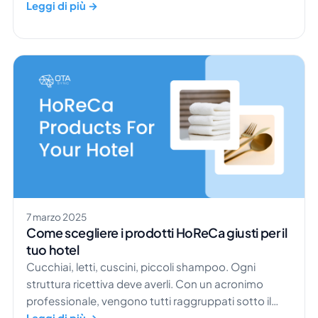
perfetto è la chiave per attirare ospiti e far crescere
Leggi di più →
le prenotazioni. Con un po' di esperienza e gli
strumenti giusti, sarai sulla buona strada per gestire
un affitto vacanze di successo. Scopriamo insieme
[…]
7 marzo 2025
Come scegliere i prodotti HoReCa giusti per il
tuo hotel
Cucchiai, letti, cuscini, piccoli shampoo. Ogni
struttura ricettiva deve averli. Con un acronimo
professionale, vengono tutti raggruppati sotto il
termine ombrello “HoReCa”. Noi non ci occupiamo
Leggi di più →