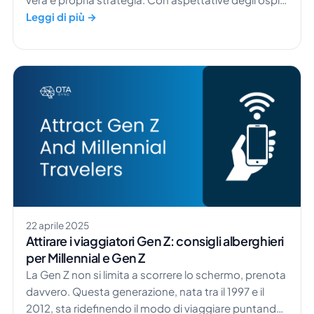
sempre più elevate e tecnologie sempre più
Leggi di più →
intelligenti, gli hotel hanno oggi più opportunità che
mai di aumentare i ricavi attraverso offerte
personalizzate e proposte al momento giusto.
Sapevi che gli hotel che adottano strategie di
upselling registrano in media un aumento del valore
della prenotazione del 30% o più? ​Dai […]
22 aprile 2025
Attirare i viaggiatori Gen Z: consigli alberghieri
per Millennial e Gen Z
La Gen Z non si limita a scorrere lo schermo, prenota
davvero. Questa generazione, nata tra il 1997 e il
2012, sta ridefinendo il modo di viaggiare puntando