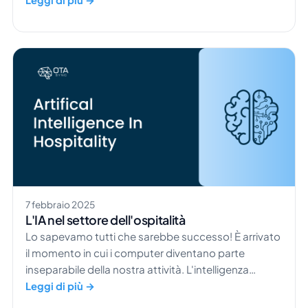
di prodotti HoReCa, realizziamo soluzioni
tecnologiche. Ma siamo determinati ad aiutarti ad
affrontare tutte le sfide dell’ospitalità. Come scegli
quello giusto per […]
7 febbraio 2025
L'IA nel settore dell'ospitalità
Lo sapevamo tutti che sarebbe successo! È arrivato
il momento in cui i computer diventano parte
inseparabile della nostra attività. L'intelligenza
artificiale non è esattamente come i film ce l'hanno
Leggi di più →
fatta immaginare. I robot (l'IA) possono benissimo