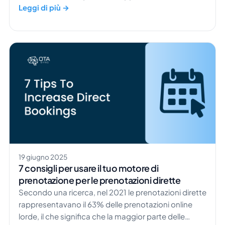
lungo prima ancora di pensare a prenotare. Uno
Leggi di più →
studio ha rilevato che i consumatori visitano in
media 277 pagine web diverse prima di finalizzare un
viaggio. È proprio qui che entra in gioco il content
marketing alberghiero. Creando contenuti […]
19 giugno 2025
7 consigli per usare il tuo motore di
prenotazione per le prenotazioni dirette
Secondo una ricerca, nel 2021 le prenotazioni dirette
rappresentavano il 63% delle prenotazioni online
lorde, il che significa che la maggior parte delle