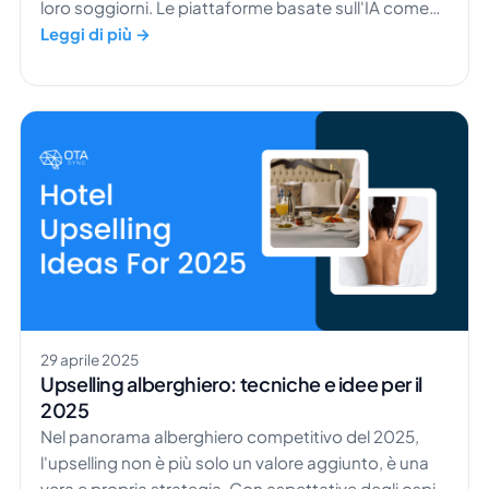
loro soggiorni. Le piattaforme basate sull'IA come
ChatGPT e la Search Generative Experience (SGE) di
Leggi di più →
Google stanno ridisegnando il panorama digitale,
offrendo agli utenti risposte immediate e
conversazionali al posto dei tradizionali elenchi di
link. Questo cambiamento è significativo per il
settore dell'ospitalità, dove la visibilità online è
fondamentale per attrarre […]
29 aprile 2025
Upselling alberghiero: tecniche e idee per il
2025
Nel panorama alberghiero competitivo del 2025,
l'upselling non è più solo un valore aggiunto, è una
vera e propria strategia. Con aspettative degli ospiti