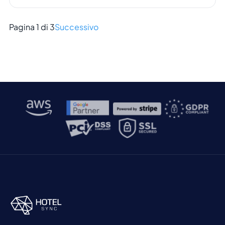
essere nostri amici. Sono nostri alleati e uno
strumento prezioso nella vita di tutti i giorni, man
Pagina 1 di 3
Successivo
mano che la società progredisce. Chi non vorrebbe
un piccolo aiuto in più […]