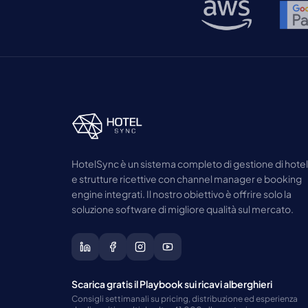
HotelSync è un sistema completo di gestione di hotel
e strutture ricettive con channel manager e booking
engine integrati. Il nostro obiettivo è offrire solo la
soluzione software di migliore qualità sul mercato.
Scarica gratis il Playbook sui ricavi alberghieri
Consigli settimanali su pricing, distribuzione ed esperienza