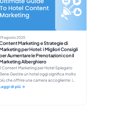
29 agosto 2025
Content Marketing e Strategie di
Marketing per Hotel: i Migliori Consigli
per Aumentare le Prenotazioni con il
Marketing Alberghiero
Il Content Marketing per Hotel Spiegato
Bene Gestire un hotel oggi significa molto
più che offrire una camera accogliente: i
viaggiatori si informano a lungo prima ancora
Leggi di più →
di pensare a prenotare. Uno studio ha
rilevato che i consumatori visitano in media
277 pagine web diverse prima di finalizzare un
viaggio. È proprio qui che entra in gioco il