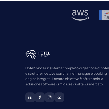
avevamo davvero fiuto per le tendenze che
avevamo previsto nel 2024 […]
HotelSync è un sistema completo di gestione di hotel
e strutture ricettive con channel manager e booking
engine integrati. Il nostro obiettivo è offrire solo la
soluzione software di migliore qualità sul mercato.