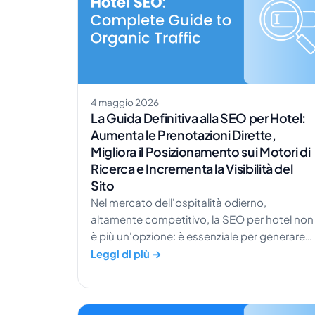
4 maggio 2026
La Guida Definitiva alla SEO per Hotel:
Aumenta le Prenotazioni Dirette,
Migliora il Posizionamento sui Motori di
Ricerca e Incrementa la Visibilità del
Sito
Nel mercato dell'ospitalità odierno,
altamente competitivo, la SEO per hotel non
è più un'opzione: è essenziale per generare
prenotazioni dirette e aumentare il traffico
Leggi di più →
organico. Con i viaggiatori che si affidano
sempre di più ai motori di ricerca per scoprire
e confrontare le sistemazioni, la visibilità