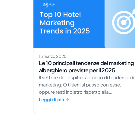
online del tuo hotel incide direttamente sui
ricavi. Una strategia SEO ben eseguita aiuta
a ridurre la dipendenza dalle OTA e ad attrarr
ospiti con reale intenzione di prenotare. In […
13 marzo 2025
Le 10 principali tendenze del marketing
alberghiero previste per il 2025
Il settore dell'ospitalità è ricco di tendenze di
marketing. O ti tieni al passo con esse,
oppure resti indietro rispetto alla
concorrenza. Scopriamo insieme alcune
Leggi di più →
delle tendenze di marketing che ci
aspettiamo di vedere nel 2025. Alcune
potrebbero risultarti familiari perché già
emerse l'anno scorso. Se vuoi verificare se