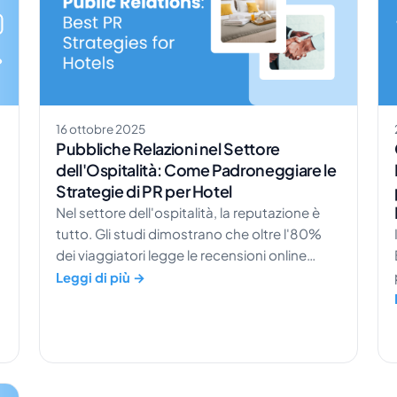
16 ottobre 2025
Pubbliche Relazioni nel Settore
dell'Ospitalità: Come Padroneggiare le
Strategie di PR per Hotel
Nel settore dell'ospitalità, la reputazione è
tutto. Gli studi dimostrano che oltre l'80%
dei viaggiatori legge le recensioni online
prima di prenotare un hotel. Questo significa
Leggi di più →
che la storia del tuo brand e la tua immagine
pubblica possono influenzare direttamente i
tuoi ricavi. Comprendere il potere delle
pubbliche relazioni negli hotel non è più
opzionale. È ciò che distingue le strutture che