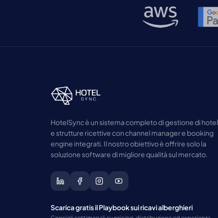
HotelSync è un sistema completo di gestione di hotel
e strutture ricettive con channel manager e booking
engine integrati. Il nostro obiettivo è offrire solo la
soluzione software di migliore qualità sul mercato.
Scarica gratis il Playbook sui ricavi alberghieri
Consigli settimanali su pricing, distribuzione ed esperienza