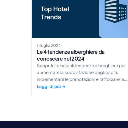
11 luglio 2024
Le 4 tendenze alberghiere da
conoscere nel 2024
Scopri le principali tendenze alberghiere per
aumentare la soddisfazione degli ospiti,
incrementare le prenotazioni e rafforzare la
reputazione del tuo hotel nel lungo periodo.
Leggi di più →