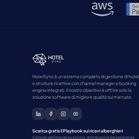
HotelSync è un sistema completo di gestione di hotel
e strutture ricettive con channel manager e booking
engine integrati. Il nostro obiettivo è offrire solo la
soluzione software di migliore qualità sul mercato.
Scarica gratis il Playbook sui ricavi alberghieri
Consigli settimanali su pricing, distribuzione ed esperienza