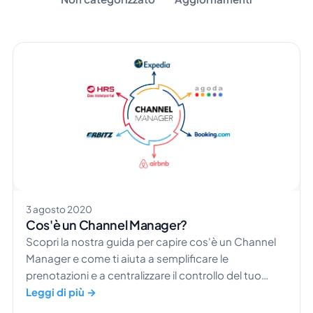
3 agosto 2020
Cos'è un Channel Manager?
Scopri la nostra guida per capire cos'è un Channel
Manager e come ti aiuta a semplificare le
prenotazioni e a centralizzare il controllo del tuo
hotel.
Leggi di più →