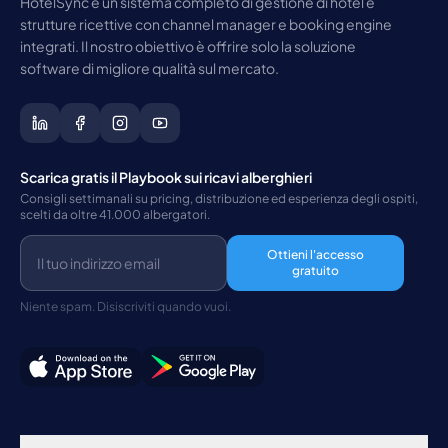
HotelSync è un sistema completo di gestione di hotel e
strutture ricettive con channel manager e booking engine
integrati. Il nostro obiettivo è offrire solo la soluzione
software di migliore qualità sul mercato.
Scarica gratis il Playbook sui ricavi alberghieri
Consigli settimanali su pricing, distribuzione ed esperienza degli ospiti,
scelti da oltre 41.000 albergatori.
Ottieni l'accesso
gratuito
Niente spam. Disiscriviti quando vuoi.