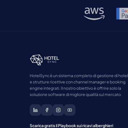
HotelSync è un sistema completo di gestione di hotel
e strutture ricettive con channel manager e booking
engine integrati. Il nostro obiettivo è offrire solo la
soluzione software di migliore qualità sul mercato.
Scarica gratis il Playbook sui ricavi alberghieri