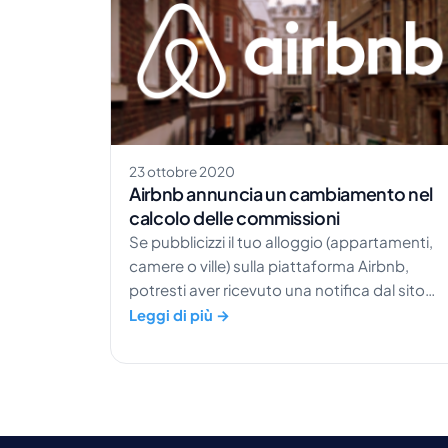
23 ottobre 2020
Airbnb annuncia un cambiamento nel
calcolo delle commissioni
Se pubblicizzi il tuo alloggio (appartamenti,
camere o ville) sulla piattaforma Airbnb,
potresti aver ricevuto una notifica dal sito
riguardo al cambiamento nella struttura dell
Leggi di più →
tariffa di prenotazione. Cosa significa
questo? A partire dal 7.12.2020, Airbnb ha
annunciato una modifica alla tariffa
applicata per i […]