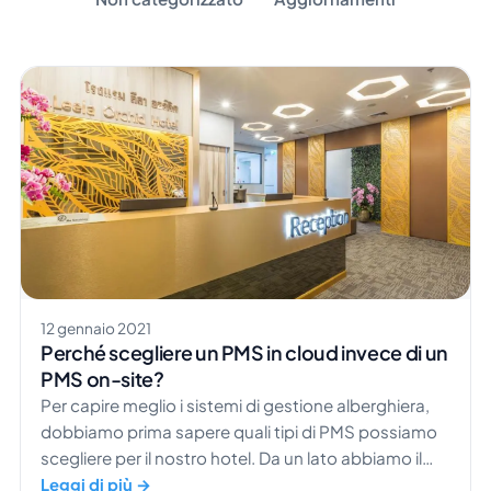
12 gennaio 2021
Perché scegliere un PMS in cloud invece di un
PMS on-site?
Per capire meglio i sistemi di gestione alberghiera,
dobbiamo prima sapere quali tipi di PMS possiamo
scegliere per il nostro hotel. Da un lato abbiamo il
tradizionale PMS on-site, dall'altro il PMS basato su
Leggi di più →