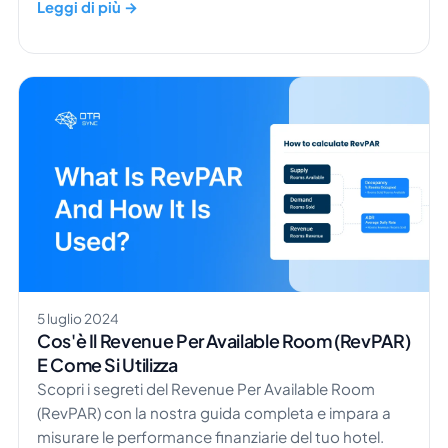
struttura da ogni soggiorno. L'adr di un hotel non
Leggi di più →
funziona in isolamento; si collega strettamente ad
altre metriche chiave come il tasso di occupazione e
il RevPAR, aiutando i revenue manager a
comprendere il quadro completo dietro il ricavo per
camera disponibile. […]
5 luglio 2024
Cos'è Il Revenue Per Available Room (RevPAR)
E Come Si Utilizza
Scopri i segreti del Revenue Per Available Room
(RevPAR) con la nostra guida completa e impara a
misurare le performance finanziarie del tuo hotel.