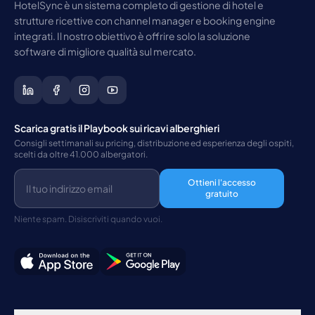
HotelSync è un sistema completo di gestione di hotel e
strutture ricettive con channel manager e booking engine
integrati. Il nostro obiettivo è offrire solo la soluzione
software di migliore qualità sul mercato.
Scarica gratis il Playbook sui ricavi alberghieri
Consigli settimanali su pricing, distribuzione ed esperienza degli ospiti,
scelti da oltre 41.000 albergatori.
Ottieni l'accesso
gratuito
Niente spam. Disiscriviti quando vuoi.