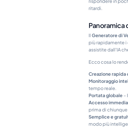
rispondere in poch
ritardi.
Panoramica d
Il
Generatore di Ve
più rapidamente i c
assistite dall'IA c
Ecco cosa lo rend
Creazione rapida 
Monitoraggio inte
tempo reale.
Portata globale
– 
Accesso immediato
prima di chiunque 
Semplice e gratui
modo più intellige