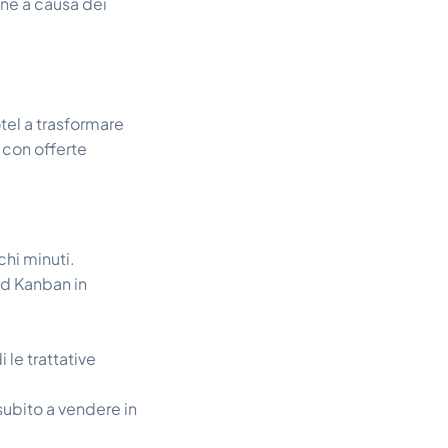
one a causa dei
tel a trasformare
o con offerte
hi minuti.
ard Kanban in
 le trattative
subito a vendere in