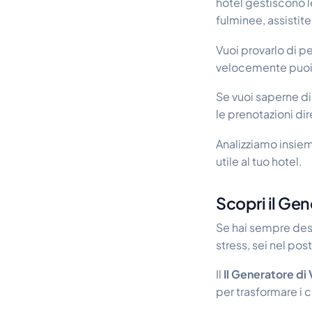
hotel gestiscono l
fulminee, assistite 
Vuoi provarlo di p
velocemente puoi t
Se vuoi saperne di
le prenotazioni dir
Analizziamo insiem
utile al tuo hotel.
Scopri il Gen
Se hai sempre desi
stress, sei nel pos
Il
Il Generatore di
per trasformare i 