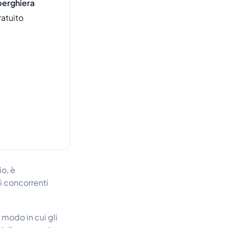
berghiera
ratuito
io, è
i concorrenti
 modo in cui gli