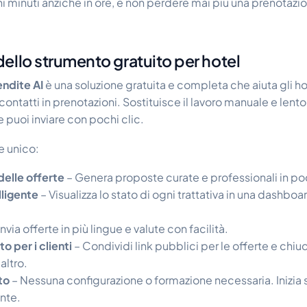
i minuti anziché in ore, e non perdere mai più una prenotazi
ello strumento gratuito per hotel
ndite AI
è una soluzione gratuita e completa che aiuta gli ho
ontatti in prenotazioni. Sostituisce il lavoro manuale e lent
he puoi inviare con pochi clic.
e unico:
delle offerte
– Genera proposte curate e professionali in poc
lligente
– Visualizza lo stato di ogni trattativa in una dashbo
Invia offerte in più lingue e valute con facilità.
 per i clienti
– Condividi link pubblici per le offerte e chiudi
altro.
to
– Nessuna configurazione o formazione necessaria. Inizia 
nte.