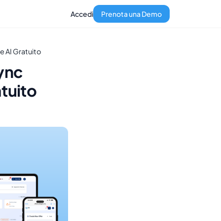
Accedi
Prenota una Demo
e AI Gratuito
ync
atuito