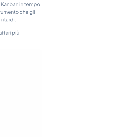
io Kanban in tempo
strumento che gli
ritardi.
affari più