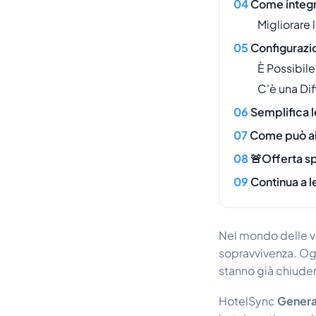
Come integra
Migliorare 
Configurazio
È Possibile
C'è una Dif
Semplifica l
Come può ai
🚨Offerta s
Continua a 
Nel mondo delle ve
sopravvivenza. Ogn
stanno già chiuden
HotelSync
Genera