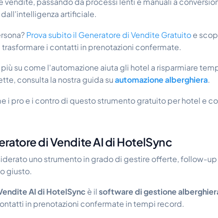
e vendite, passando da processi lenti e manuali a conversio
dall'intelligenza artificiale.
ersona?
Prova subito il Generatore di Vendite Gratuito
e scop
rasformare i contatti in prenotazioni confermate.
 più su come l'automazione aiuta gli hotel a risparmiare te
ette, consulta la nostra guida su
automazione alberghiera
.
e i pro e i contro di questo strumento gratuito per hotel e 
eratore di Vendite AI di HotelSync
derato uno strumento in grado di gestire offerte, follow-up 
to giusto.
 Vendite AI di HotelSync
è il
software di gestione alberghier
contatti in prenotazioni confermate in tempi record.