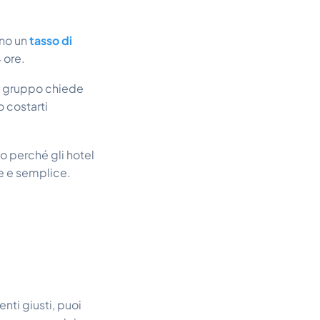
ano un
tasso di
 ore.
n gruppo chiede
o costarti
co perché gli hotel
ce e semplice.
nti giusti, puoi