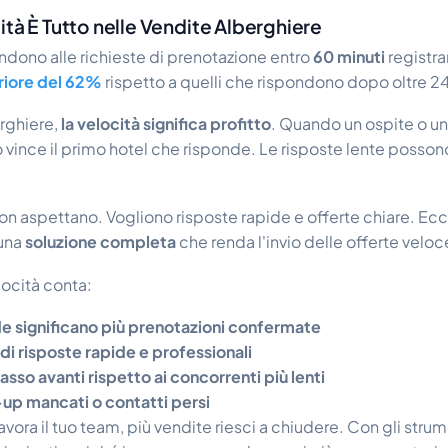
ità È Tutto nelle Vendite Alberghiere
ondono alle richieste di prenotazione entro
60 minuti
registr
riore del 62%
rispetto a quelli che rispondono dopo oltre 24
rghiere,
la velocità significa profitto
. Quando un ospite o u
to vince il primo hotel che risponde. Le risposte lente posson
 non aspettano. Vogliono risposte rapide e offerte chiare. Ec
 una
soluzione completa
che renda l'invio delle offerte velo
ocità conta:
de significano più prenotazioni confermate
o di risposte rapide e professionali
sso avanti rispetto ai concorrenti più lenti
-up mancati o contatti persi
ora il tuo team, più vendite riesci a chiudere. Con gli strume