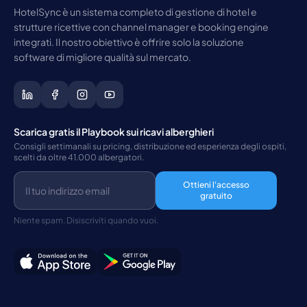
HotelSync è un sistema completo di gestione di hotel e
strutture ricettive con channel manager e booking engine
integrati. Il nostro obiettivo è offrire solo la soluzione
software di migliore qualità sul mercato.
Scarica gratis il Playbook sui ricavi alberghieri
Consigli settimanali su pricing, distribuzione ed esperienza degli ospiti,
scelti da oltre 41.000 albergatori.
Ottieni l'accesso
gratuito
Niente spam. Disiscriviti quando vuoi.