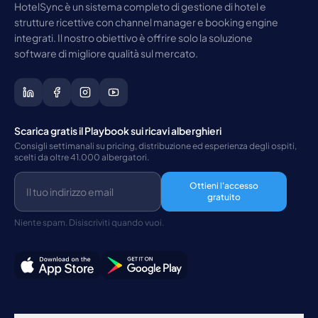
HotelSync è un sistema completo di gestione di hotel e
strutture ricettive con channel manager e booking engine
integrati. Il nostro obiettivo è offrire solo la soluzione
software di migliore qualità sul mercato.
Scarica gratis il Playbook sui ricavi alberghieri
Consigli settimanali su pricing, distribuzione ed esperienza degli ospiti,
scelti da oltre 41.000 albergatori.
Ottieni l'accesso
gratuito
Niente spam. Disiscriviti quando vuoi.