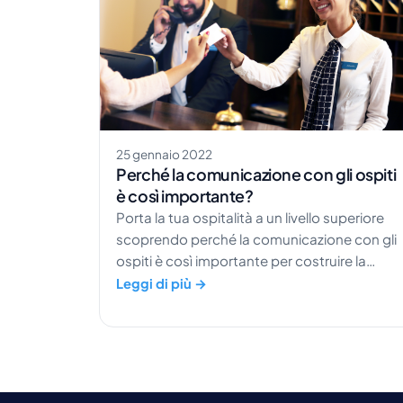
25 gennaio 2022
Perché la comunicazione con gli ospiti
è così importante?
Porta la tua ospitalità a un livello superiore
scoprendo perché la comunicazione con gli
ospiti è così importante per costruire la
fedeltà e generare recensioni positive.
Leggi di più →