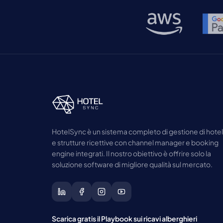
HotelSync è un sistema completo di gestione di hotel
e strutture ricettive con channel manager e booking
engine integrati. Il nostro obiettivo è offrire solo la
soluzione software di migliore qualità sul mercato.
Scarica gratis il Playbook sui ricavi alberghieri