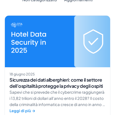
18 giugno 2025
Sicurezza dei dati alberghieri: come il settore
dell'ospitalità protegge la privacy degli ospiti
Sapevi che si prevede che il cybercrime raggiungerà
i 13,82 trilioni di dollari all'anno entro il 2028? Il costo
della criminalità informatica cresce di anno in anno e
il suo impatto si fa sentire in gran parte dei settori,
Leggi di più →