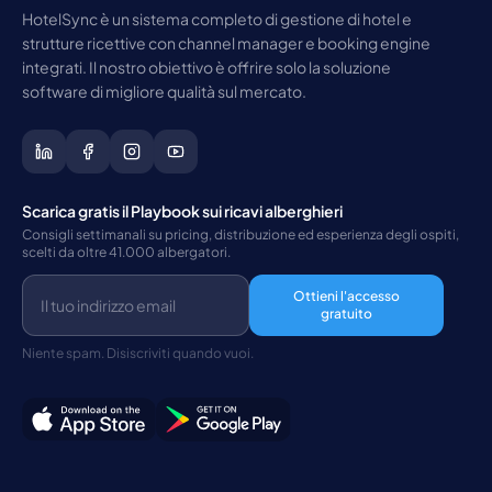
HotelSync è un sistema completo di gestione di hotel e
strutture ricettive con channel manager e booking engine
integrati. Il nostro obiettivo è offrire solo la soluzione
software di migliore qualità sul mercato.
Scarica gratis il Playbook sui ricavi alberghieri
Consigli settimanali su pricing, distribuzione ed esperienza degli ospiti,
scelti da oltre 41.000 albergatori.
Ottieni l'accesso
gratuito
Niente spam. Disiscriviti quando vuoi.