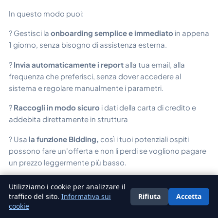
In questo modo puoi:
? Gestisci la
onboarding semplice e immediato
in appena
1 giorno, senza bisogno di assistenza esterna.
?
Invia automaticamente i report
alla tua email, alla
frequenza che preferisci, senza dover accedere al
sistema e regolare manualmente i parametri.
?
Raccogli in modo sicuro
i dati della carta di credito e
addebita direttamente in struttura
? Usa
la funzione Bidding,
così i tuoi potenziali ospiti
possono fare un'offerta e non li perdi se vogliono pagare
un prezzo leggermente più basso.
? Gestisci impostazioni fiscali e generali flessibili,
Utilizziamo i cookie per analizzare il
adattabili a mercati diversi.
traffico del sito.
Informativa sui
Rifiuta
Accetta
Italiano
cookie
? Controlla la distribuzione delle camere per evitare