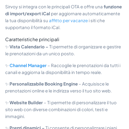
Sirvoy si integra con le principali OTA e offre una
funzione
di import/export iCal
per aggiornare automaticamente
la tua disponibilità su
affitto per vacanze
i siti che
supportano il formato iCal.
Caratteristiche principali
✨
Vista Calendario –
Ti permette di organizzare e gestire
le prenotazioni da un unico posto.
✨
Channel Manager
– Raccoglie le prenotazioni da tutti i
canali e aggiorna la disponibilità in tempo reale.
✨
Personalizzabile
Booking Engine
– Acquisisce le
prenotazioni online e le indirizza verso il tuo sito web.
✨
Website Builder
– Ti permette di personalizzare il tuo
sito web con diverse combinazioni di colori, testi e
immagini.
✨
Prezzi dinamici –
Ti consente di personalizzare i piani