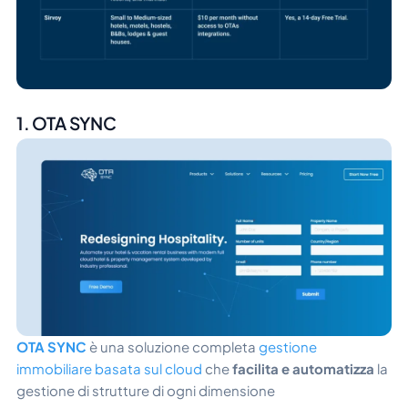
1. OTA SYNC
OTA SYNC
è una soluzione completa
gestione
immobiliare basata sul cloud
che
facilita e automatizza
la
gestione di strutture di ogni dimensione