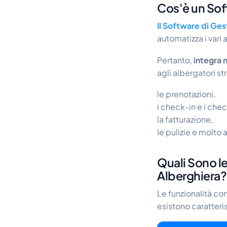
Cos'è un Sof
Il Software di Ge
automatizza i vari 
Pertanto,
integra m
agli albergatori st
le prenotazioni,
i check-in e i che
la fatturazione,
le pulizie e molto a
Quali Sono le
Alberghiera?
Le funzionalità c
esistono caratteri