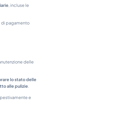
iarie
, incluse le
ay di pagamento
manutenzione delle
rare lo stato delle
to alle pulizie
.
empestivamente e