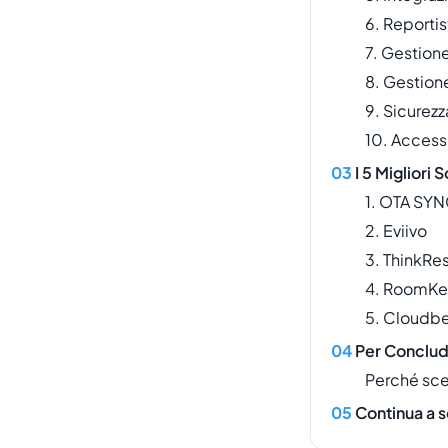
6. Reportis
7. Gestione
8. Gestion
9. Sicurezz
10. Accessi
I 5 Migliori
1. OTA SY
2. Eviivo
3. ThinkRe
4. RoomK
5. Cloudb
Per Conclu
Perché sc
Continua a 