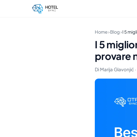
Home
›
Blog
›
I 5 mig
I 5 migli
provare 
Di Marija Glavonjić ·