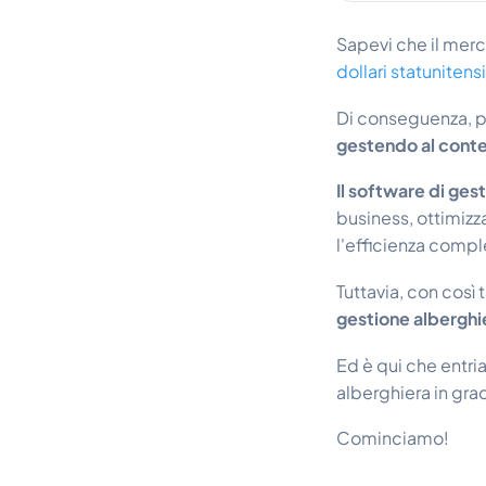
Sapevi che il mer
dollari statunitens
Di conseguenza, pe
gestendo al conte
Il software di ges
business, ottimizz
l'efficienza compl
Tuttavia, con così 
gestione alberghie
Ed è qui che entri
alberghiera in grad
Cominciamo!