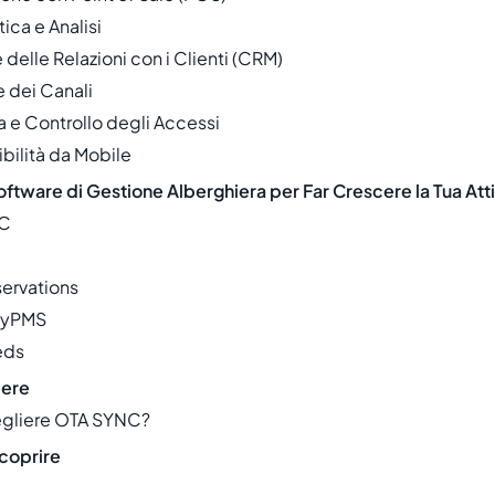
tica e Analisi
 delle Relazioni con i Clienti (CRM)
e dei Canali
a e Controllo degli Accessi
bilità da Mobile
 Software di Gestione Alberghiera per Far Crescere la Tua Atti
NC
servations
eyPMS
eds
dere
egliere OTA SYNC?
scoprire