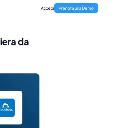
Accedi
Prenota una Demo
hiera da