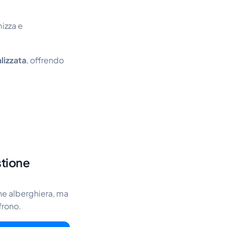
izza e
lizzata
, offrendo
stione
ne alberghiera, ma
frono.