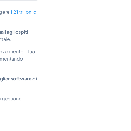
ngere
1,21 trilioni di
li agli ospiti
ntale.
tevolmente il tuo
 aumentando
iglior software di
i gestione