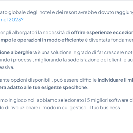
cato globale degli hotel e dei resort avrebbe dovuto raggiu
i nel 2023?
r gli albergatori la necessità di
offrire esperienze ecceziona
mpo le operazioni in modo efficiente
è diventata fondame
tione alberghiera
è una soluzione in grado di far crescere no
ando i processi, migliorando la soddisfazione dei clienti e
essiva.
tante opzioni disponibili, può essere difficile
individuare il m
ra adatto alle tue esigenze specifiche.
amo in gioco noi: abbiamo selezionato i 5 migliori software d
o di rivoluzionare il modo in cui gestisci il tuo business.