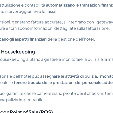
fatturazione e contabilità
automatizzano le transazioni finanz
, i servizi aggiuntivi e le tasse.
nzioni, generano fatture accurate, si integrano con i gatew
ure e forniscono informazioni dettagliate sulla fatturazione.
ano gli aspetti finanziari
della gestione dell'hotel.
el Housekeeping
 housekeeping aiutano a gestire e monitorare la pulizia e la 
sonale dell'hotel può
assegnare le attività di pulizia,
,
monito
eale, e
tenere traccia delle prestazioni del personale addet
uoi garantire che le camere siano pronte per il check-in t
a pulizia impeccabile.
 con Point of Sale (POS)