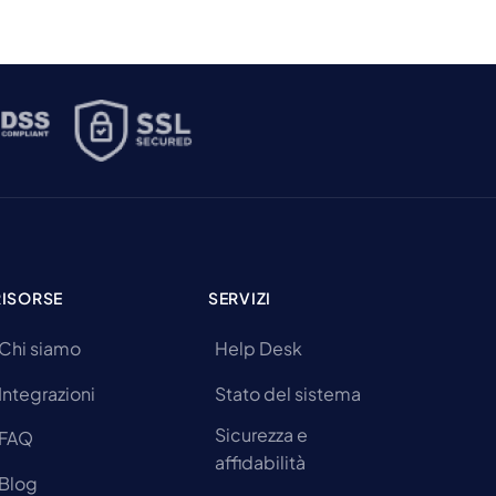
RISORSE
SERVIZI
Chi siamo
Help Desk
Integrazioni
Stato del sistema
Sicurezza e
FAQ
affidabilità
Blog