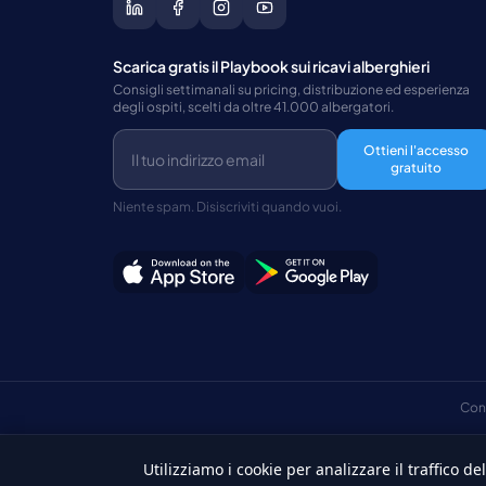
Scarica gratis il Playbook sui ricavi alberghieri
Consigli settimanali su pricing, distribuzione ed esperienza
degli ospiti, scelti da oltre 41.000 albergatori.
Ottieni l'accesso
gratuito
Niente spam. Disiscriviti quando vuoi.
Con
Utilizziamo i cookie per analizzare il traffico del
Italiano
©Copyright 2026 HotelSync. Tutti i diritti riservati.