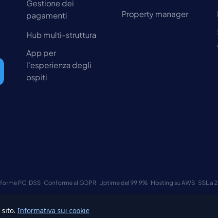
Gestione dei
Property manager
pagamenti
Hub multi-struttura
App per
l'esperienza degli
ospiti
forme PCI DSS
Conforme al GDPR
Uptime del 99,9%
Hosting su AWS
SSL a 2
 sito.
Informativa sui cookie