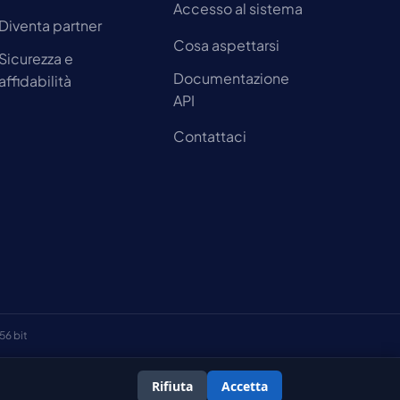
Accesso al sistema
Diventa partner
Cosa aspettarsi
Sicurezza e
Documentazione
affidabilità
API
Contattaci
56 bit
Rifiuta
Accetta
Termini e condizioni
Informativa sulla privacy
Cookie Policy