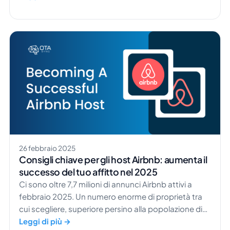
Aggiungiamo anche che il 94% dei dipendenti
considererebbe di restare se venissero offerte
nuove opportunità di formazione e crescita. Si tratta
di un numero ENORME. La forza lavoro ha parlato
chiaro […]
26 febbraio 2025
Consigli chiave per gli host Airbnb: aumenta il
successo del tuo affitto nel 2025
Ci sono oltre 7,7 milioni di annunci Airbnb attivi a
febbraio 2025. Un numero enorme di proprietà tra
cui scegliere, superiore persino alla popolazione di
Hong Kong. Come potrebbe distinguersi il TUO
Leggi di più →