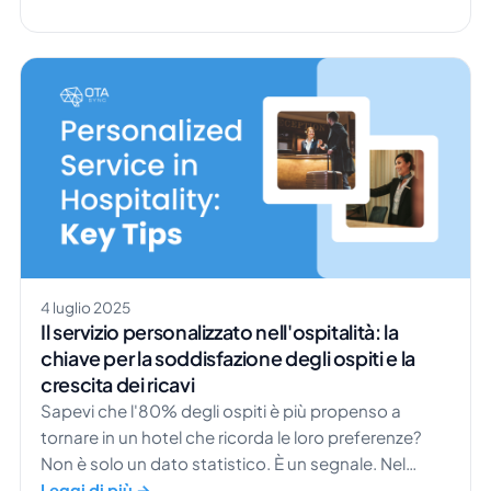
Scommettiamo non benissimo, e questo dipende
sicuramente dal fatto che avessero o meno un
sistema di gestione alberghiera. Lo sapevi che il 61%
dei consumatori è […]
4 luglio 2025
Il servizio personalizzato nell'ospitalità: la
chiave per la soddisfazione degli ospiti e la
crescita dei ricavi
Sapevi che l'80% degli ospiti è più propenso a
tornare in un hotel che ricorda le loro preferenze?
Non è solo un dato statistico. È un segnale. Nel
settore dell'ospitalità, la differenza tra un visitatore
Leggi di più →