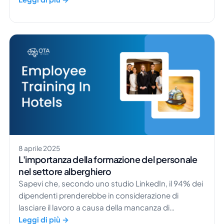
occasionale e un ospite fedele si riduce spesso a
una cosa sola: il servizio personalizzato
nell'ospitalità. I viaggiatori moderni desiderano
molto più di […]
8 aprile 2025
L'importanza della formazione del personale
nel settore alberghiero
Sapevi che, secondo uno studio LinkedIn, il 94% dei
dipendenti prenderebbe in considerazione di
lasciare il lavoro a causa della mancanza di
formazione offerta dalla propria azienda?
Leggi di più →