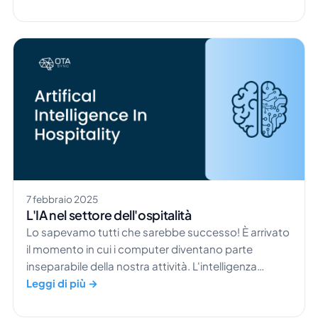
affitto in mezzo a numeri del genere? Sei nel posto
giusto per aumentare la visibilità della tua struttura.
Con questa […]
7 febbraio 2025
L'IA nel settore dell'ospitalità
Lo sapevamo tutti che sarebbe successo! È arrivato
il momento in cui i computer diventano parte
inseparabile della nostra attività. L'intelligenza
artificiale non è esattamente come i film ce l'hanno
Leggi di più →
fatta immaginare. I robot (l'IA) possono benissimo
essere nostri amici. Sono nostri alleati e uno