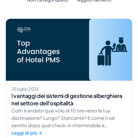
25 luglio 2025
I vantaggi dei sistemi di gestione alberghiera
nel settore dell'ospitalità
Com'è andato quel volo di 10 ore verso la tua
destinazione? Lungo? Stancante? E come ti sei
sentito dopo quel check-in interminabile e
scomodo, una volta arrivato in struttura?
Leggi di più →