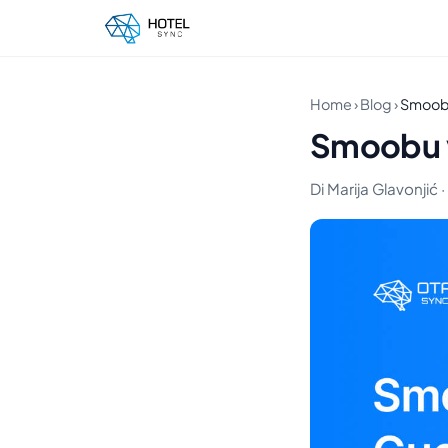
Home
›
Blog
›
Smoobu
Smoobu v
Di Marija Glavonjić 