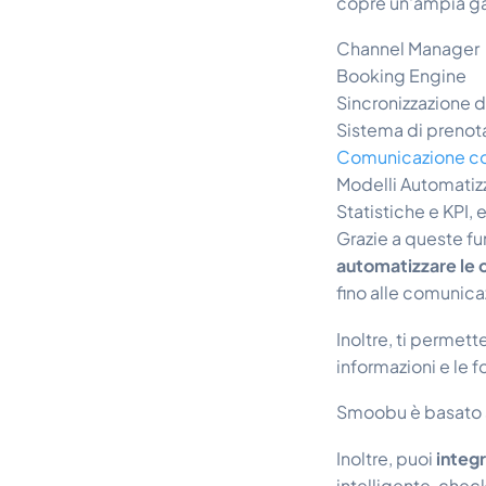
copre un'ampia gam
Channel Manager
Booking Engine
Sincronizzazione de
Sistema di prenot
Comunicazione con
Modelli Automatizz
Statistiche e KPI, 
Grazie a queste fu
automatizzare le 
fino alle comunicaz
Inoltre, ti permet
informazioni e le fo
Smoobu è basato s
Inoltre, puoi
integ
intelligente, check