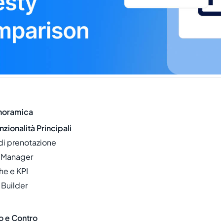
noramica
ionalità Principali
 di prenotazione
l Manager
che e KPI
 Builder
 e Contro