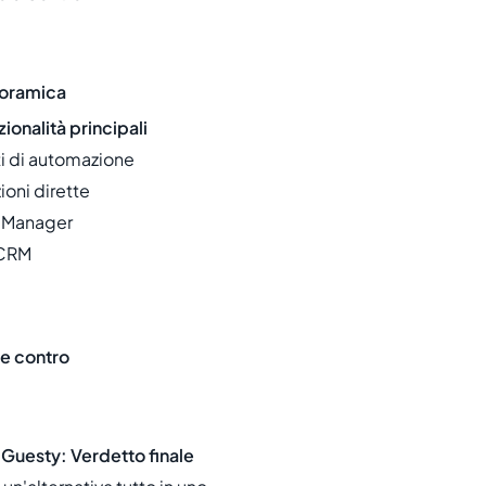
noramica
ionalità principali
ti di automazione
ioni dirette
l Manager
 CRM
 e contro
Guesty: Verdetto finale