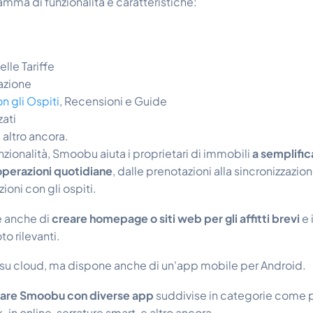
ma di funzionalità e caratteristiche:
lle Tariffe
azione
 gli Ospiti
, Recensioni e Guide
ati
e altro ancora.
nzionalità, Smoobu aiuta i proprietari di immobili
a semplific
operazioni quotidiane
, dalle prenotazioni alla sincronizzazion
ioni con gli ospiti.
te anche di
creare homepage o siti web per gli affitti brevi
e 
to rilevanti.
u cloud, ma dispone anche di un'app mobile per Android.
rare Smoobu con diverse app
suddivise in categorie come 
-in online, serrature smart, e altro ancora.