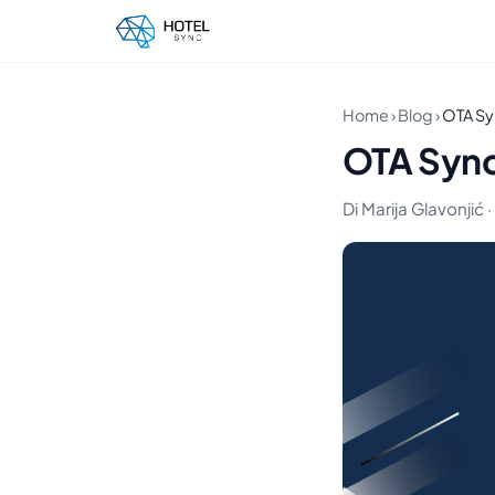
Home
›
Blog
›
OTA Sy
OTA Sync
Di Marija Glavonjić 