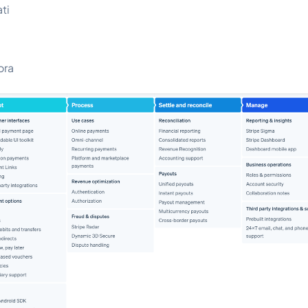
ti
ora