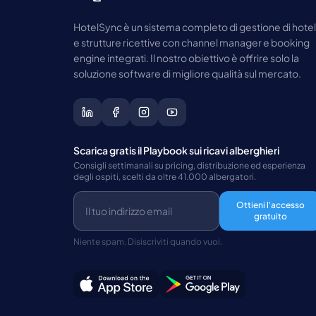
HotelSync è un sistema completo di gestione di hotel
e strutture ricettive con channel manager e booking
engine integrati. Il nostro obiettivo è offrire solo la
soluzione software di migliore qualità sul mercato.
Scarica gratis il Playbook sui ricavi alberghieri
Consigli settimanali su pricing, distribuzione ed esperienza
degli ospiti, scelti da oltre 41.000 albergatori.
Ottieni l'accesso
gratuito
Niente spam. Disiscriviti quando vuoi.